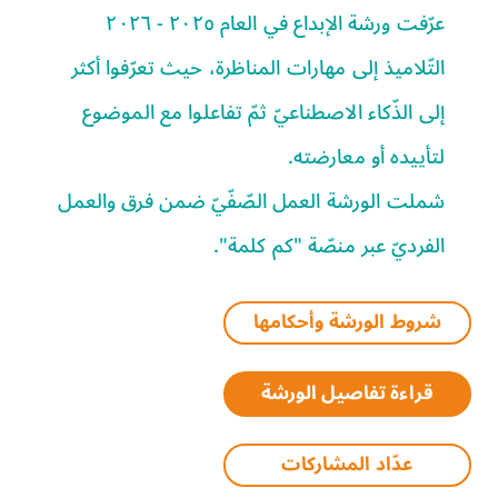
عرّفت ورشة الإبداع في العام ٢٠٢٥ - ٢٠٢٦
التّلاميذ إلى مهارات المناظرة، حيث تعرّفوا أكثر
إلى الذّكاء الاصطناعيّ ثمّ تفاعلوا مع الموضوع
لتأييده أو معارضته.
شملت الورشة العمل الصّفّيّ ضمن فرق والعمل
الفرديّ عبر منصّة "كم كلمة".
شروط الورشة وأحكامها
قراءة تفاصيل الورشة
عدّاد المشاركات