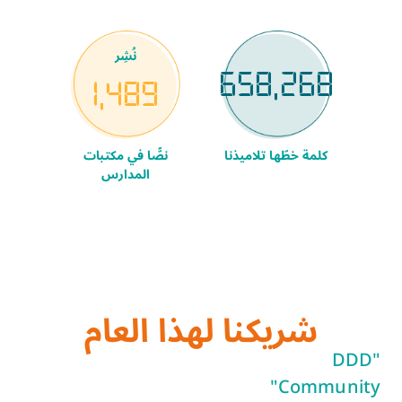
نُشِر
658,268
1,489
كلمة خطّها تلاميذنا
نصًّا في مكتبات
المدارس
شريكنا لهذا العام
"DDD
Community"