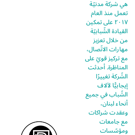
هي شركة مدنيّة
تعمل منذ العام
٢٠١٧ على تمكين
القيادة الشّبابيّة
من خلال تعزيز
مهارات الاتّصال،
مع تركيز قويّ على
المناظرة. أحدثت
الشّركة تغييرًا
إيجابيًّا لآلاف
الشّباب في جميع
أنحاء لبنان،
وعقدت شراكات
مع جامعات
ومؤسّسات