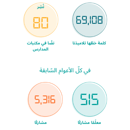
نُشِر
69,108
80
كلمة خطّها تلاميذنا
نصًّا في مكتبات
المدارس
في كلّ الأعوام السّابقة
515
5,316
معلّمًا مشاركًا
مشاركًا