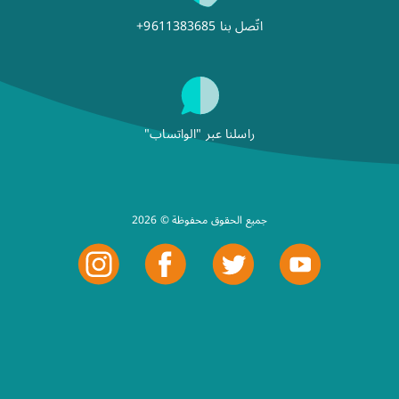
اتّصل بنا
+9611383685
راسلنا عبر "الواتساب"
2026 © جميع الحقوق محفوظة