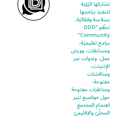
تشاركها الرّؤية
لتنفيذ برامجها
بسلاسة وفعّاليّة.
تنظّم "DDD
Community"
برامج تعليميّة،
ومسابقات، وورش
عمل، وندوات عبر
الإنترنت،
ومناقشات
مفتوحة،
ومناظرات مفتوحة
حول مواضيع تثير
اهتمام المجتمع
المحلّيّ والإقليميّ