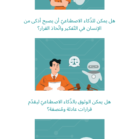
هل يمكن للذّكاء الاصطناعيّ أن يصبح أذكى من
الإنسان في التّفكير واتّخاذ القرار؟
هل يمكن الوثوق بالذّكاء الاصطناعيّ ليقدّم
قرارات عادلة ومُنصفة؟