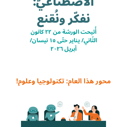
الاصطناعيّ:
نفكّر ونُقنع
أُتيحت الورشة من ٢٢ كانون
الثّاني/ يناير حتّى ١٥ نيسان/
أبريل ٢٠٢٦
محور هذا العام: تكنولوجيا وعلوم!